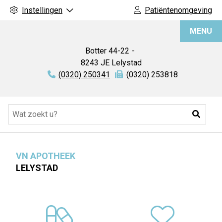
Instellingen
Patiëntenomgeving
VN
MENU
Apotheek
Botter
44-22
8243 JE
Lelystad
Tel:
(0320) 250341
Fax:
(0320) 253818
Hoofdmenu
Zoeke
VN APOTHEEK
LELYSTAD