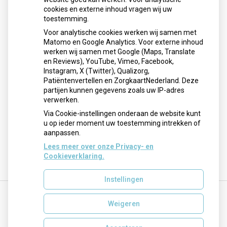
cookies en externe inhoud vragen wij uw
neemt gebruik toe
toestemming.
Schurft sinds corona geen vergeten ziekte meer: aantal
Voor analytische cookies werken wij samen met
uitbraken fors gestegen
Matomo en Google Analytics. Voor externe inhoud
Stoppen met afslankmedicijnen betekent zonder
werken wij samen met Google (Maps, Translate
leefstijlaanpassingen weer gewichtstoename
en Reviews), YouTube, Vimeo, Facebook,
Instagram, X (Twitter), Qualizorg,
Kookadvies drinkwater in provincie Utrecht vanwege
Patiëntenvertellen en ZorgkaartNederland. Deze
besmetting
partijen kunnen gegevens zoals uw IP-adres
Terugroepactie babyvoeding Nestlé: bacterie kan baby’s
verwerken.
ziek maken
Via Cookie-instellingen onderaan de website kunt
u op ieder moment uw toestemming intrekken of
aanpassen.
Lees meer over onze Privacy- en
Cookieverklaring.
Instellingen
Weigeren
Uw Zorg Online
|
Beheer
info@vnapotheek.nl