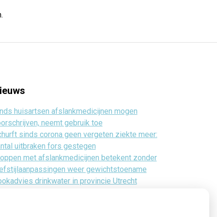
.
ieuws
nds huisartsen afslankmedicijnen mogen
orschrijven, neemt gebruik toe
hurft sinds corona geen vergeten ziekte meer:
ntal uitbraken fors gestegen
oppen met afslankmedicijnen betekent zonder
efstijlaanpassingen weer gewichtstoename
okadvies drinkwater in provincie Utrecht
anwege besmetting
rugroepactie babyvoeding Nestlé: bacterie kan
by’s ziek maken