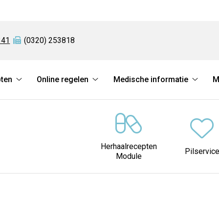
341
Fax:
(0320) 253818
pten
Online regelen
Medische informatie
M
Herhaalrecepten
Online
Medis
submenu
regelen
informa
submenu
subme
Herhaalrecepten
Pilservic
Module