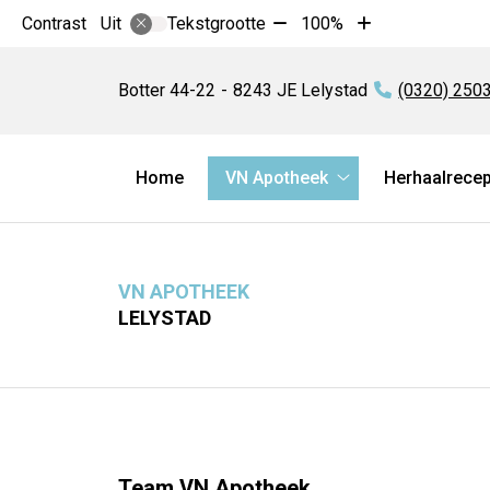
Tekst
Tekst
Contrast
Tekstgrootte
100%
Uit
verkleinen
vergroten
VN
met
met
Apotheek
Botter
44-22
8243 JE
Lelystad
Tel:
(0320) 250
10%
10%
Hoofdmenu
Home
VN Apotheek
Herhaalrece
VN
Apotheek
submenu
VN APOTHEEK
LELYSTAD
Team VN Apotheek