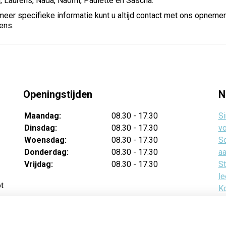
ura, Laurens, Nada, Naomi, Paulette en Sascha.
meer specifieke informatie kunt u altijd contact met ons opnemen
ens.
Openingstijden
N
Maandag:
08.30 - 17.30
Si
Dinsdag:
08.30 - 17.30
vo
Woensdag:
08.30 - 17.30
Sc
Donderdag:
08.30 - 17.30
aa
Vrijdag:
08.30 - 17.30
St
le
ot
Ko
v
Te
ba