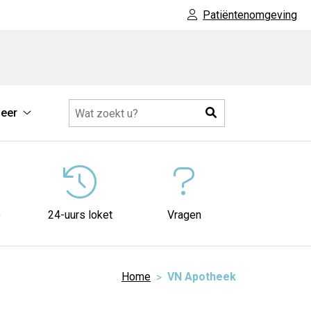
Patiëntenomgeving
Zoeken
eer
che
Meer
tie
submenu
nu
e
24-uurs loket
Vragen
Home
VN Apotheek