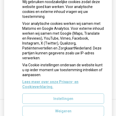
Wij gebruiken noodzakelijke cookies zodat deze
Sinds huisartsen afslankmedicijnen mogen voorschrijven,
website goed kan werken. Voor analytische
cookies en externe inhoud vragen wij uw
neemt gebruik toe
toestemming.
Schurft sinds corona geen vergeten ziekte meer: aantal
Voor analytische cookies werken wij samen met
uitbraken fors gestegen
Matomo en Google Analytics. Voor externe inhoud
Stoppen met afslankmedicijnen betekent zonder
werken wij samen met Google (Maps, Translate
leefstijlaanpassingen weer gewichtstoename
en Reviews), YouTube, Vimeo, Facebook,
Instagram, X (Twitter), Qualizorg,
Kookadvies drinkwater in provincie Utrecht vanwege
Patiëntenvertellen en ZorgkaartNederland. Deze
besmetting
partijen kunnen gegevens zoals uw IP-adres
Terugroepactie babyvoeding Nestlé: bacterie kan baby’s
verwerken.
ziek maken
Via Cookie-instellingen onderaan de website kunt
u op ieder moment uw toestemming intrekken of
aanpassen.
Lees meer over onze Privacy- en
Cookieverklaring.
Instellingen
Weigeren
Uw Zorg Online
|
Beheer